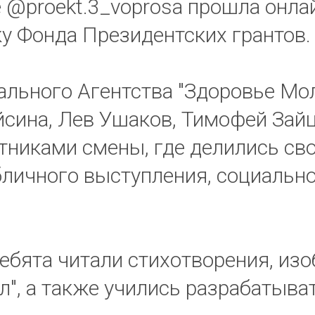
е @proekt.3_voprosa прошла онла
у Фонда Президентских грантов.
льного Агентства "Здоровье Мо
айсина, Лев Ушаков, Тимофей Зай
тниками смены, где делились св
ичного выступления, социальног
ебята читали стихотворения, из
ил", а также учились разрабатыва