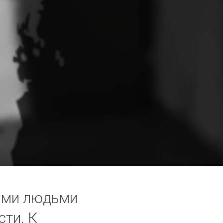
ыми людьми
сти. К