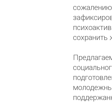
сожалению,
зафиксиров
психоактив
сохранить 
Предлагае
социальног
подготовле
молодежный
поддержанн