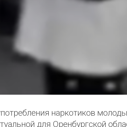
употребления наркотиков молод
ктуальной для Оренбургской обла