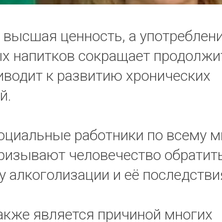
 высшая ценность, а употреблен
х напитков сокращает продолжи
иводит к развитию хронических
й.
оциальные работники по всему м
призывают человечество обратит
у алкоголизации и её последстви
акже является причиной многих