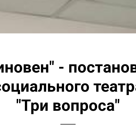
иновен" - постано
социального театр
"Три вопроса"