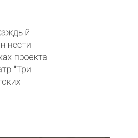
 каждый
ен нести
ках проекта
тр "Три
тских