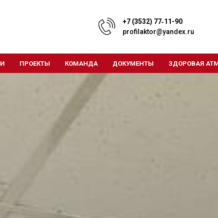
+7 (3532) 77‑11-90
profilaktor@yandex.ru
ТИ
ПРОЕКТЫ
КОМАНДА
ДОКУМЕНТЫ
ЗДОРОВАЯ АТ