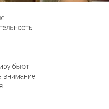
ие
тельность
иру бьют
ь внимание
я.