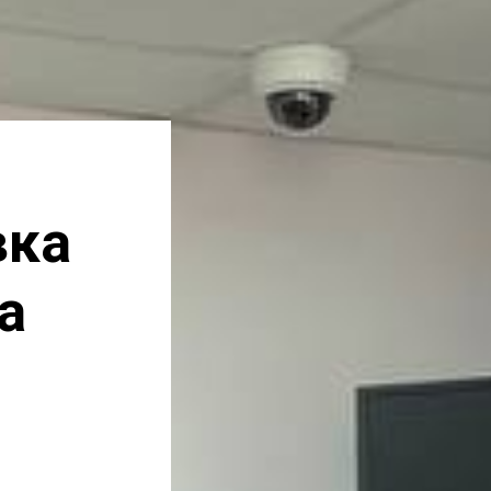
вка
а